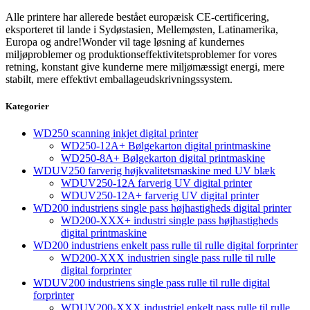
Alle printere har allerede bestået europæisk CE-certificering,
eksporteret til lande i Sydøstasien, Mellemøsten, Latinamerika,
Europa og andre!Wonder vil tage løsning af kundernes
miljøproblemer og produktionseffektivitetsproblemer for vores
retning, konstant give kunderne mere miljømæssigt energi, mere
stabilt, mere effektivt emballageudskrivningssystem.
Kategorier
WD250 scanning inkjet digital printer
WD250-12A+ Bølgekarton digital printmaskine
WD250-8A+ Bølgekarton digital printmaskine
WDUV250 farverig højkvalitetsmaskine med UV blæk
WDUV250-12A farverig UV digital printer
WDUV250-12A+ farverig UV digital printer
WD200 industriens single pass højhastigheds digital printer
WD200-XXX+ industri single pass højhastigheds
digital printmaskine
WD200 industriens enkelt pass rulle til rulle digital forprinter
WD200-XXX industrien single pass rulle til rulle
digital forprinter
WDUV200 industriens single pass rulle til rulle digital
forprinter
WDUV200-XXX industriel enkelt pass rulle til rulle