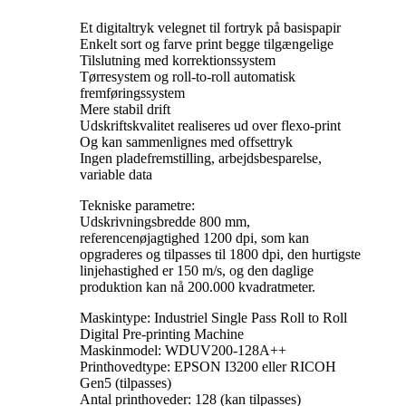
Et digitaltryk velegnet til fortryk på basispapir
Enkelt sort og farve print begge tilgængelige
Tilslutning med korrektionssystem
Tørresystem og roll-to-roll automatisk
fremføringssystem
Mere stabil drift
Udskriftskvalitet realiseres ud over flexo-print
Og kan sammenlignes med offsettryk
Ingen pladefremstilling, arbejdsbesparelse,
variable data
Tekniske parametre:
Udskrivningsbredde 800 mm,
referencenøjagtighed 1200 dpi, som kan
opgraderes og tilpasses til 1800 dpi, den hurtigste
linjehastighed er 150 m/s, og den daglige
produktion kan nå 200.000 kvadratmeter.
Maskintype: Industriel Single Pass Roll to Roll
Digital Pre-printing Machine
Maskinmodel: WDUV200-128A++
Printhovedtype: EPSON I3200 eller RICOH
Gen5 (tilpasses)
Antal printhoveder: 128 (kan tilpasses)