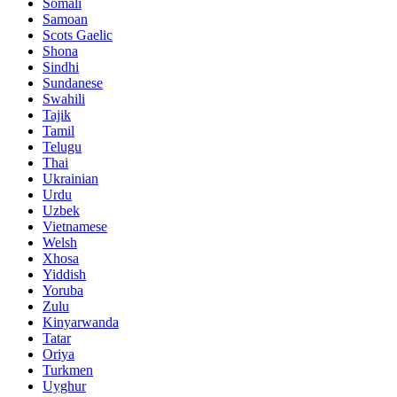
Somali
Samoan
Scots Gaelic
Shona
Sindhi
Sundanese
Swahili
Tajik
Tamil
Telugu
Thai
Ukrainian
Urdu
Uzbek
Vietnamese
Welsh
Xhosa
Yiddish
Yoruba
Zulu
Kinyarwanda
Tatar
Oriya
Turkmen
Uyghur