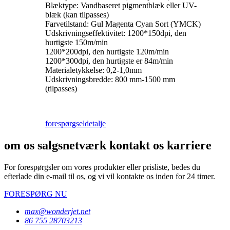
Blæktype: Vandbaseret pigmentblæk eller UV-
blæk (kan tilpasses)
Farvetilstand: Gul Magenta Cyan Sort (YMCK)
Udskrivningseffektivitet: 1200*150dpi, den
hurtigste 150m/min
1200*200dpi, den hurtigste 120m/min
1200*300dpi, den hurtigste er 84m/min
Materialetykkelse: 0,2-1,0mm
Udskrivningsbredde: 800 mm-1500 mm
(tilpasses)
forespørgsel
detalje
om os salgsnetværk kontakt os karriere
For forespørgsler om vores produkter eller prisliste, bedes du
efterlade din e-mail til os, og vi vil kontakte os inden for 24 timer.
FORESPØRG NU
max@wonderjet.net
86 755 28703213