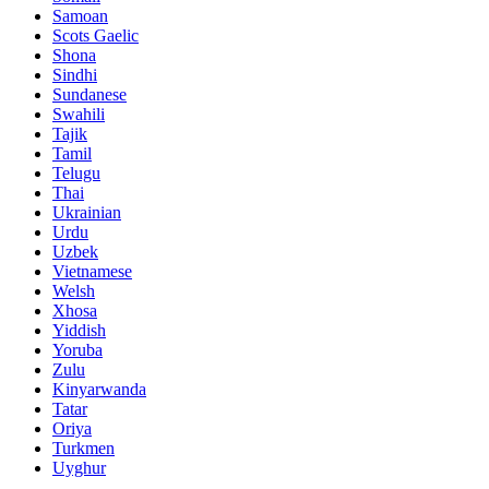
Samoan
Scots Gaelic
Shona
Sindhi
Sundanese
Swahili
Tajik
Tamil
Telugu
Thai
Ukrainian
Urdu
Uzbek
Vietnamese
Welsh
Xhosa
Yiddish
Yoruba
Zulu
Kinyarwanda
Tatar
Oriya
Turkmen
Uyghur