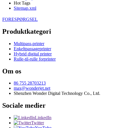
Hot Tags
Sitemap.xml
FORESPØRGSEL
Produktkategori
Multipass-printer
Enkeltpassageprinter
Hybrid digital printer
Rulle-til-rulle forprinter
Om os
86 755 28703213
max@wonderjet.net
Shenzhen Wonder Digital Technology Co., Ltd.
Sociale medier
LinkedIn
Twitter
YouTube