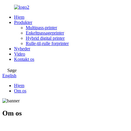
Hjem
Produkter
Multipass-printer
Enkeltpassageprinter
Hybrid digital printer
Rulle-til-rulle forprinter
Nyheder
Video
Kontakt os
Søge
English
Hjem
Om os
Om os