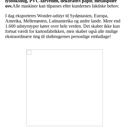
lysboksdug, PVC-farvefilm, dekorativt papir, metalspoler
osv.
Alle maskiner kan tilpasses efter kundernes faktiske behov.
I dag eksporteres Wonder-udstyr til Sydøstasien, Europa,
Amerika, Mellemøsten, Latinamerika og andre lande. Mere end
1.600 udstyrstyper kører over hele verden. Det skaber ikke kun
fortsat værdi for kartonfabrikken, men skaber også alle mulige
ekstraordinære ting til slutbrugernes personlige emballage!