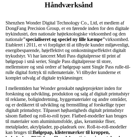
Håndværksånd
Shenzhen Wonder Digital Technology Co., Ltd, et medlem af
DongFang Precision Group, er en førende inden for den digitale
trykindustri, den nationale højteknologiske virksomhed og den
nationale
"specialiseret og speciel ny lille kæmpe"
virksomhed.
Etableret i 2011, er vi forpligtet til at tilbyde kunder miljøvenligt,
energibesparende, højeffektivt og omkostningseffektivt digitalt
trykudstyr. Vi har lanceret Muti Pass digitalpresse til print af
bølgepap i små serier, Single Pass digitalpresse til store,
mellemstore og små ordrer af bølgepap samt Single Pass rulle-til-
rulle digital fortryk til rullemateriale. Vi tilbyder kunderne et
komplet udvalg af digitale trykløsninger.
I mellemtiden har Wonder genskabt nøgleprojekter inden for
forskning og udvikling, produktion og salg af digitalt printudstyr
til reklame, boligindretning, byggematerialer og andre områder,
og er dedikeret til udvikling og fremstilling af forskellige typer
digitalt printudstyr. Tilpasset højhastigheds digitalt printudstyr
såsom flatbed og roll-to-roll typer. Flatbed-modeller kan bruges
til materialer som aluminiumsfolde, glas, keramiske fliser,
metalplader, akrylplader, pp-pladeark osv. Roll-to-roll-modeller
kan bruges til:
Bølgepap, klistermærker til kroppen,