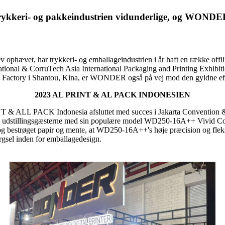
er i trykkeri- og pakkeindustrien vidunderlige, og WONDE
v ophævet, har trykkeri- og emballageindustrien i år haft en række offlin
national & CorruTech Asia International Packaging and Printing Exhibiti
Factory i Shantou, Kina, er WONDER også på vej mod den gyldne efte
2023 AL PRINT & AL PACK INDONESIEN
T & ALL PACK Indonesia afsluttet med succes i Jakarta Convention & 
l udstillingsgæsterne med sin populære model WD250-16A++ Vivid Colo
n og bestrøget papir og mente, at WD250-16A++'s høje præcision og fleks
ørgsel inden for emballagedesign.