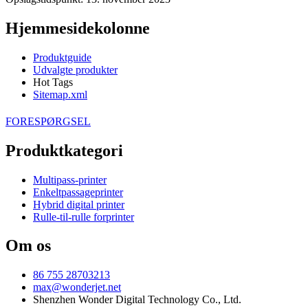
Hjemmesidekolonne
Produktguide
Udvalgte produkter
Hot Tags
Sitemap.xml
FORESPØRGSEL
Produktkategori
Multipass-printer
Enkeltpassageprinter
Hybrid digital printer
Rulle-til-rulle forprinter
Om os
86 755 28703213
max@wonderjet.net
Shenzhen Wonder Digital Technology Co., Ltd.