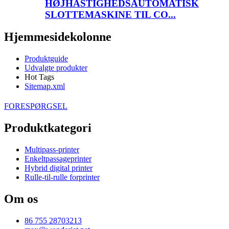
HØJHASTIGHEDSAUTOMATISK
SLOTTEMASKINE TIL CO...
Hjemmesidekolonne
Produktguide
Udvalgte produkter
Hot Tags
Sitemap.xml
FORESPØRGSEL
Produktkategori
Multipass-printer
Enkeltpassageprinter
Hybrid digital printer
Rulle-til-rulle forprinter
Om os
86 755 28703213