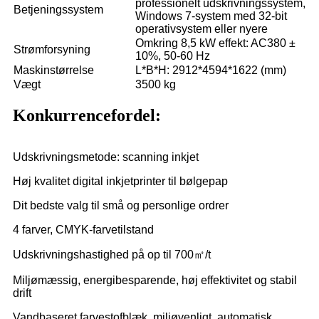
professionelt udskrivningssystem,
Betjeningssystem
Windows 7-system med 32-bit
operativsystem eller nyere
Omkring 8,5 kW effekt: AC380 ±
Strømforsyning
10%, 50-60 Hz
Maskinstørrelse
L*B*H: 2912*4594*1622 (mm)
Vægt
3500 kg
Konkurrencefordel:
Udskrivningsmetode: scanning inkjet
Høj kvalitet digital inkjetprinter til bølgepap
Dit bedste valg til små og personlige ordrer
4 farver, CMYK-farvetilstand
Udskrivningshastighed på op til 700㎡/t
Miljømæssig, energibesparende, høj effektivitet og stabil
drift
Vandbaseret farvestofblæk, miljøvenligt, automatisk