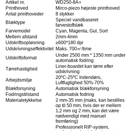
Artikel nr.
WD250-8A+
Printhoved
Mirco-piezo højeste printhoved
Antal printhoveder
8 stykker
Speciel vandbaseret
Blæktype
farvestofblæk
Farvemodel
Cyan, Magenta, Gul, Sort
Mellem afstand
2mm-4mm
Udskriftsopløsning
≥600*180 dpi
Udskrivningseffektivitet
Maks. 700㎡/time
Under 2500 mm * 1350 mm under
Udskriftsformat
automatisk fodring
Liner-boardet kan tørre efter
Tørrehastighed
udskrivning
20ºC-25ºC Indendørs,
Arbejdsmiljø
Luftfugtighed 50%-70%
Blækforsyning
Automatisk blækforsyning
Fodringstilstand
Automatisk fodring
Materialetykkelse
2 mm-35 mm (maks. kan bestilles
op til 50 mm, hvis der er mellem
1,2 mm og 2 mm, kan det være
nødvendigt med manuel
fremføring)
Professionelt RIP-system,