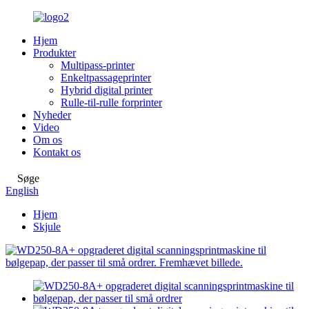
Hjem
Produkter
Multipass-printer
Enkeltpassageprinter
Hybrid digital printer
Rulle-til-rulle forprinter
Nyheder
Video
Om os
Kontakt os
Søge
English
Hjem
Skjule