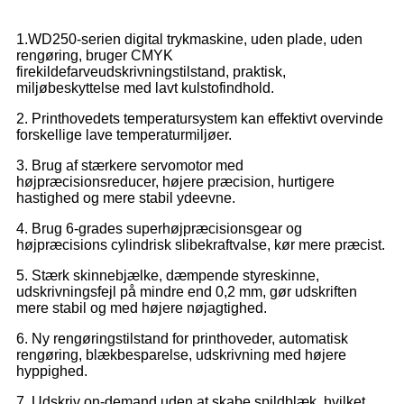
1.WD250-serien digital trykmaskine, uden plade, uden
rengøring, bruger CMYK
firekildefarveudskrivningstilstand, praktisk,
miljøbeskyttelse med lavt kulstofindhold.
2. Printhovedets temperatursystem kan effektivt overvinde
forskellige lave temperaturmiljøer.
3. Brug af stærkere servomotor med
højpræcisionsreducer, højere præcision, hurtigere
hastighed og mere stabil ydeevne.
4. Brug 6-grades superhøjpræcisionsgear og
højpræcisions cylindrisk slibekraftvalse, kør mere præcist.
5. Stærk skinnebjælke, dæmpende styreskinne,
udskrivningsfejl på mindre end 0,2 mm, gør udskriften
mere stabil og med højere nøjagtighed.
6. Ny rengøringstilstand for printhoveder, automatisk
rengøring, blækbesparelse, udskrivning med højere
hyppighed.
7. Udskriv on-demand uden at skabe spildblæk, hvilket