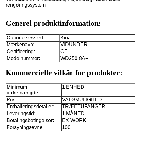
rengøringssystem
Generel produktinformation:
Oprindelsessted:
Kina
Mærkenavn:
VIDUNDER
Certificering:
CE
Modelnummer:
WD250-8A+
Kommercielle vilkår for produkter:
Minimum
1 ENHED
ordremængde:
Pris:
VALGMULIGHED
Emballeringsdetaljer:
TRÆETUFANGER
Leveringstid:
1 MÅNED
Betalingsbetingelser:
EX-WORK
Forsyningsevne:
100