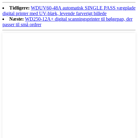
Tidligere:
WDUV60-48A automatisk SINGLE PASS vægplade
digital printer med UV-blæk, levende farverigt billede
Næste:
WD250-12A+ digital scanningsprinter til bølgepap, der
passer til små ordrer