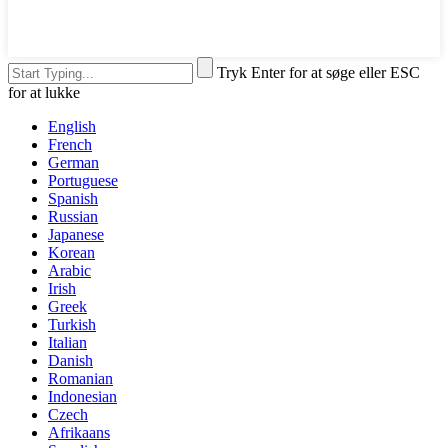
Tryk Enter for at søge eller ESC
for at lukke
English
French
German
Portuguese
Spanish
Russian
Japanese
Korean
Arabic
Irish
Greek
Turkish
Italian
Danish
Romanian
Indonesian
Czech
Afrikaans