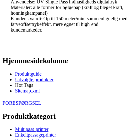
Anvendelse: UV Single Pass højhastigheds digitaltryk
Materialer: alle former for bølgepap (kraft og bleget kraft,
honningkampanel)
Kundens værdi: Op til 150 meter/min, sammenlignelig med
farveoffsettrykeffekt, mere egnet til high-end
kundemarkeder.
Hjemmesidekolonne
Produktguide
Udvalgte produkter
Hot Tags
Sitemap.xml
FORESPØRGSEL
Produktkategori
Multipass-printer
Enkeltpassageprinter