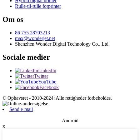
Hybrid digital printer
Rulle-til-rulle forprinter
Om os
86 755 28703213
max@wonderjet.net
Shenzhen Wonder Digital Technology Co., Ltd.
Sociale medier
LinkedIn
Twitter
YouTube
Facebook
© Ophavsret - 2010-2024: Alle rettigheder forbeholdes.
Send e-mail
Android
x