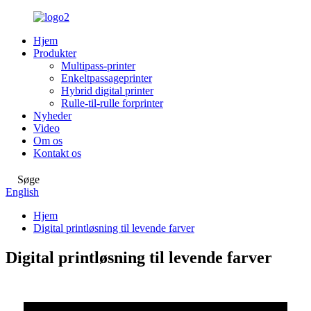
Hjem
Produkter
Multipass-printer
Enkeltpassageprinter
Hybrid digital printer
Rulle-til-rulle forprinter
Nyheder
Video
Om os
Kontakt os
Søge
English
Hjem
Digital printløsning til levende farver
Digital printløsning til levende farver