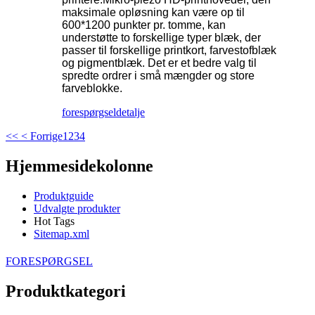
maksimale opløsning kan være op til
600*1200 punkter pr. tomme, kan
understøtte to forskellige typer blæk, der
passer til forskellige printkort, farvestofblæk
og pigmentblæk. Det er et bedre valg til
spredte ordrer i små mængder og store
farveblokke.
forespørgsel
detalje
<<
< Forrige
1
2
3
4
Hjemmesidekolonne
Produktguide
Udvalgte produkter
Hot Tags
Sitemap.xml
FORESPØRGSEL
Produktkategori