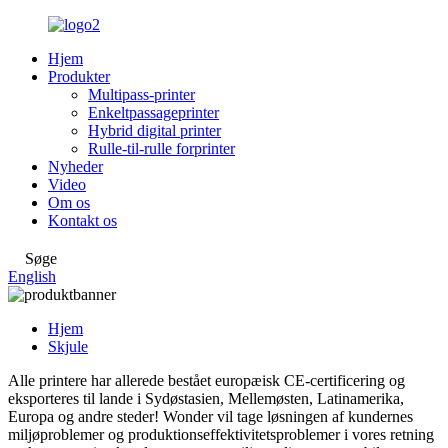
Hjem
Produkter
Multipass-printer
Enkeltpassageprinter
Hybrid digital printer
Rulle-til-rulle forprinter
Nyheder
Video
Om os
Kontakt os
Søge
English
Hjem
Skjule
Alle printere har allerede bestået europæisk CE-certificering og
eksporteres til lande i Sydøstasien, Mellemøsten, Latinamerika,
Europa og andre steder! Wonder vil tage løsningen af ​​kundernes
miljøproblemer og produktionseffektivitetsproblemer i vores retning