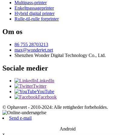
Multipass-printer
Enkeltpassageprinter
Hybrid digital printer
Rulle-til-rulle forprinter
Om os
86 755 28703213
max@wonderjet.net
Shenzhen Wonder Digital Technology Co., Ltd.
Sociale medier
LinkedIn
Twitter
YouTube
Facebook
© Ophavsret - 2010-2024: Alle rettigheder forbeholdes.
Send e-mail
Android
x