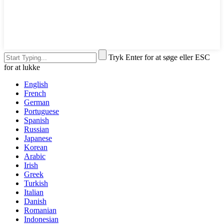
Tryk Enter for at søge eller ESC
for at lukke
English
French
German
Portuguese
Spanish
Russian
Japanese
Korean
Arabic
Irish
Greek
Turkish
Italian
Danish
Romanian
Indonesian