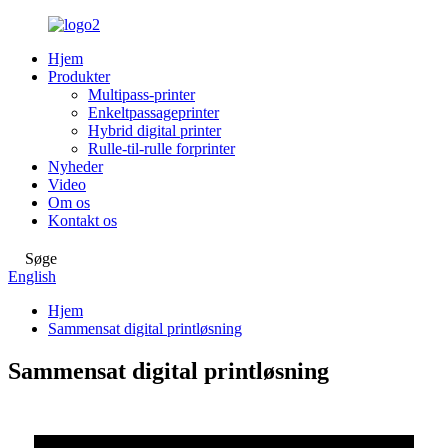
Hjem
Produkter
Multipass-printer
Enkeltpassageprinter
Hybrid digital printer
Rulle-til-rulle forprinter
Nyheder
Video
Om os
Kontakt os
Søge
English
Hjem
Sammensat digital printløsning
Sammensat digital printløsning