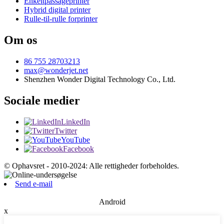
Enkeltpassageprinter
Hybrid digital printer
Rulle-til-rulle forprinter
Om os
86 755 28703213
max@wonderjet.net
Shenzhen Wonder Digital Technology Co., Ltd.
Sociale medier
LinkedIn
Twitter
YouTube
Facebook
© Ophavsret - 2010-2024: Alle rettigheder forbeholdes.
Send e-mail
Android
x