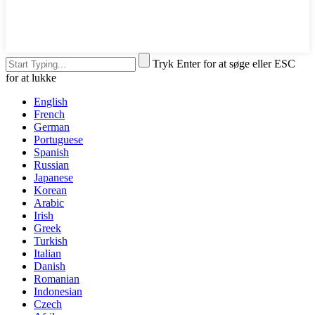
Tryk Enter for at søge eller ESC
for at lukke
English
French
German
Portuguese
Spanish
Russian
Japanese
Korean
Arabic
Irish
Greek
Turkish
Italian
Danish
Romanian
Indonesian
Czech